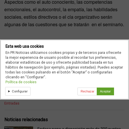
Aspectos como el auto conociento, las competencias
emocionales, el autocontrol, la empatía, las habilidades
sociales, estilos directivos o el cla organizativo serán
algunas de las cuestiones que se tratarán
en el seminario.
Esta web usa cookies
En PR Noticias utilizamos cookies propias y de terceros para ofrecerte
la mejor experiencia de usuario posible al recordar tus preferencias,
elaborar estadísticas de uso y ofrecerte publicidad basada en tus
hábitos de navegación (por ejemplo, páginas visitadas). Puedes aceptar
todas las cookies pulsando en el botón “Aceptar” o configurarlas
clicando en "Configurar".
Política de cookies
Ad
Configurar
Rechazar
Aceptar
C
Entradas
a
t
e
Noticias relacionadas
g
o