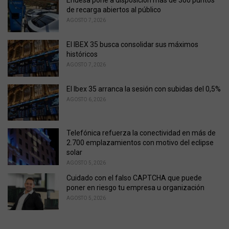
Endesa pone a disposición más de 300 puntos
r
de recarga abiertos al público
i
AGOSTO 7, 2026
e
s
El IBEX 35 busca consolidar sus máximos
:
históricos
AGOSTO 7, 2026
El Ibex 35 arranca la sesión con subidas del 0,5%
AGOSTO 6, 2026
Telefónica refuerza la conectividad en más de
2.700 emplazamientos con motivo del eclipse
solar
AGOSTO 5, 2026
Cuidado con el falso CAPTCHA que puede
poner en riesgo tu empresa u organización
AGOSTO 5, 2026