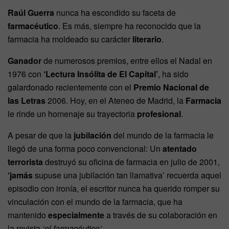
Raúl Guerra
nunca ha escondido su faceta de
farmacéutico
. Es más, siempre ha reconocido que la
farmacia ha moldeado su carácter
literario
.
Ganador
de numerosos premios, entre ellos el Nadal en
1976 con
‘Lectura Insólita de El Capital’
, ha sido
galardonado recientemente con el
Premio Nacional de
las Letras
2006. Hoy, en el Ateneo de Madrid, la
Farmacia
le rinde un homenaje su trayectoria
profesional
.
A pesar de que la
jubilación
del mundo de la farmacia le
llegó de una forma poco convencional: Un
atentado
terrorista
destruyó su oficina de farmacia en julio de 2001,
‘jamás
supuse una jubilación tan llamativa’ recuerda aquel
episodio con ironía, el escritor nunca ha querido romper su
vinculación con el mundo de la farmacia, que ha
mantenido
especialmente
a través de su colaboración en
la revista
‘el farmacéutico’.