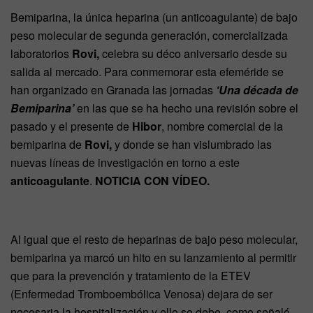
Bemiparina, la única heparina (un anticoagulante) de bajo
peso molecular de segunda generación, comercializada
laboratorios
Rovi,
celebra su déco aniversario desde su
salida al mercado. Para conmemorar esta efeméride se
han organizado en Granada las jornadas
‘Una década de
Bemiparina’
en las que se ha hecho una revisión sobre el
pasado y el presente de
Hibor
, nombre comercial de la
bemiparina de
Rovi,
y donde se han vislumbrado las
nuevas líneas de investigación en torno a este
anticoagulante
.
NOTICIA CON VÍDEO.
Al igual que el resto de heparinas de bajo peso molecular,
bemiparina ya marcó un hito en su lanzamiento al permitir
que para la prevención y tratamiento de la ETEV
(Enfermedad Tromboembólica Venosa) dejara de ser
necesaria la hospitalización y ello se debe, como señaló