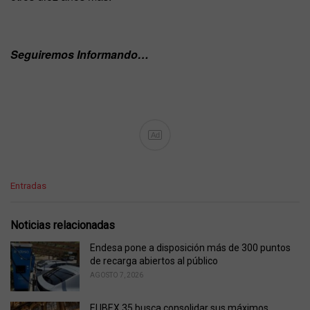
Seguiremos Informando…
Ad
C
Entradas
a
t
e
Noticias relacionadas
g
o
Endesa pone a disposición más de 300 puntos
r
de recarga abiertos al público
i
AGOSTO 7, 2026
e
s
El IBEX 35 busca consolidar sus máximos
: