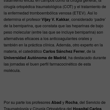
tratamiento eficaz en campos como la cirugía general, la
cirugía ortopédica traumatológica (COT) y el tratamiento de
la enfermedad tromboembólica venosa (ETEV). Así lo
determina el profesor
Vijay V. Kakkar
, considerado ‘padre’
de la bemiparina, que constata que las heparinas de bajo
peso molecular (entre las que se incluye bemiparina) son
alternativas eficaces a los anticoagulantes orales y
también en la práctica clínica. Además, otro experto en la
materia, el catedrático
Carlos Sánchez Ferrer
, de la
Universidad Autónoma
de Madrid
, ha destacado durante
las jornadas el buen perfil farmacocinético de esta
molécula.
Por su parte los profesores
Abad
y
Rocha
, del Servicio de
Traumatología y Cirugía Ortopédica del
Hospital Carlos