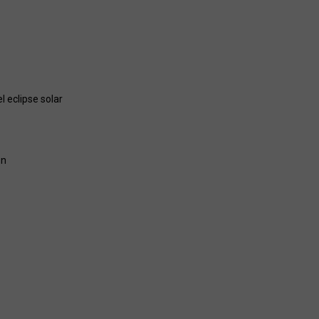
 eclipse solar
ón