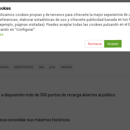
ookies
tilizamos cookies propias y de terceros para ofrecerte la mejor experiencia de 
preferencias, elaborar estadísticas de uso y ofrecerte publicidad basada en tus
ejemplo, páginas visitadas). Puedes aceptar todas las cookies pulsando en el 
cando en "Configurar".
ies
Ad
Rechazar
Aceptar
ieron
electrónico
las
por
ventas
a disposición más de 300 puntos de recarga abiertos al público
usca consolidar sus máximos históricos