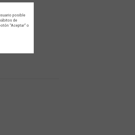
usuario posible
 hábitos de
botón “Aceptar” o