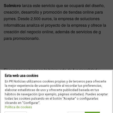
Solmicro
lanza este servicio que se ocupará del diseño,
creación, desarrollo y promoción de tiendas online para
pymes. Desde 2.500 euros, la empresa de soluciones
informáticas analiza el proyecto de la empresa y ofrece la
creación del negocio online, además de servicios de g
para promocionarlo.
El servicio se basa en la búsqueda de funcionalidad y
navegabilidad de la web, para fidelizar al cliente, y su
Esta web usa cookies
En PR Noticias utilizamos cookies propias y de terceros para ofrecerte
adecuada promoción en buscadores e índices, para
la mejor experiencia de usuario posible al recordar tus preferencias,
obtener nuevos compradores. A su vez,
Solmicro
ofrece el
elaborar estadísticas de uso y ofrecerte publicidad basada en tus
hábitos de navegación (por ejemplo, páginas visitadas). Puedes aceptar
análisis estadístico del comtamiento de la tienda online
todas las cookies pulsando en el botón “Aceptar” o configurarlas
para el seguiento del comtamiento del negocio.
clicando en "Configurar".
Política de cookies