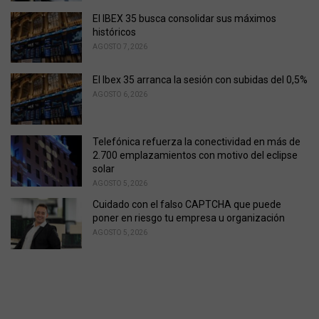
s
El IBEX 35 busca consolidar sus máximos
:
históricos
AGOSTO 7, 2026
El Ibex 35 arranca la sesión con subidas del 0,5%
AGOSTO 6, 2026
Telefónica refuerza la conectividad en más de
2.700 emplazamientos con motivo del eclipse
solar
AGOSTO 5, 2026
Cuidado con el falso CAPTCHA que puede
poner en riesgo tu empresa u organización
AGOSTO 5, 2026