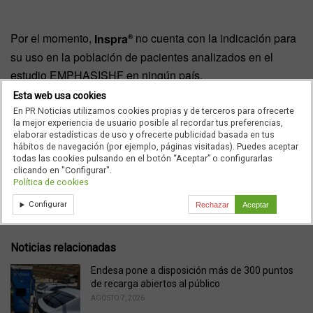
Por el momento,
Inspra
no cuenta con la indicación para
®
su uso en la población de pacientes analizados en el
estudio EMPHASISHF en ningún país.
Esta web usa cookies
En PR Noticias utilizamos cookies propias y de terceros para ofrecerte
la mejor experiencia de usuario posible al recordar tus preferencias,
elaborar estadísticas de uso y ofrecerte publicidad basada en tus
hábitos de navegación (por ejemplo, páginas visitadas). Puedes aceptar
Ad
todas las cookies pulsando en el botón “Aceptar” o configurarlas
clicando en "Configurar".
Política de cookies
Configurar
Rechazar
Aceptar
C
Entradas
a
t
e
Noticias relacionadas
g
o
Endesa pone a disposición más de 300 puntos
r
de recarga abiertos al público
i
AGOSTO 7, 2026
e