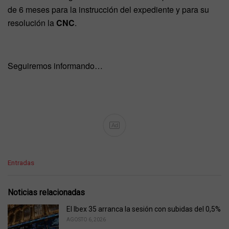
de 6 meses para la instrucción del expediente y para su
resolución la
CNC
.
Seguiremos informando…
Ad
C
Entradas
a
t
e
Noticias relacionadas
g
o
El Ibex 35 arranca la sesión con subidas del 0,5%
r
AGOSTO 6, 2026
i