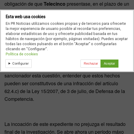
obligación de que
Telecinco
presentase, en el plazo de un
mes desde que su resolución fuese ejecutiva, un plan de
Esta web usa cookies
actuaciones en el que se detallasen, entre otras
En PR Noticias utilizamos cookies propias y de terceros para ofrecerte
cuestiones, las medidas a adoptar
Telecinco
y su
la mejor experiencia de usuario posible al recordar tus preferencias,
elaborar estadísticas de uso y ofrecerte publicidad basada en tus
calendario, plazo que ha sido incumplido.
hábitos de navegación (por ejemplo, páginas visitadas). Puedes aceptar
todas las cookies pulsando en el botón “Aceptar” o configurarlas
clicando en "Configurar".
Política de cookies
Por ello, a instancias del
Consejo de la
CNC
, la Dirección
Configurar
Rechazar
Aceptar
de Investigación ha acordado la incoación del expediente
sancionador esta cuestión, entender que estos hechos
pueden ser constitutivos de una infracción del artículo
62.4.c) de la Ley 15/2007, de 3 de julio, de Defensa de la
Competencia.
La incoación de este expediente no prejuzga el resultado
final de la investigación. Se abre ahora un período máxo