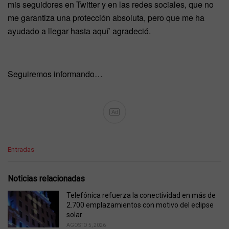
mis seguidores en Twitter y en las redes sociales, que no
me garantiza una protección absoluta, pero que me ha
ayudado a llegar hasta aquí’ agradeció.
Seguiremos informando…
Ad
C
Entradas
a
t
e
Noticias relacionadas
g
o
Telefónica refuerza la conectividad en más de
r
2.700 emplazamientos con motivo del eclipse
i
solar
e
AGOSTO 5, 2026