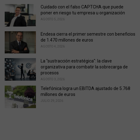
s
Cuidado con el falso CAPTCHA que puede
:
poner en riesgo tu empresa u organización
AGOSTO 5, 2026
Endesa cierra el primer semestre con beneficios
de 1.470 millones de euros
AGOSTO 4, 2026
La "sustracción estratégica": la clave
organizativa para combatir la sobrecarga de
procesos
AGOSTO 3, 2026
Telefónica logra un EBITDA ajustado de 5.768
millones de euros
JULIO 29, 2026