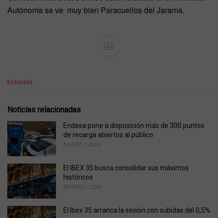
Autónoma se ve muy bien Paracuellos del Jarama.
Ad
C
Entradas
a
t
e
Noticias relacionadas
g
o
Endesa pone a disposición más de 300 puntos
r
de recarga abiertos al público
i
AGOSTO 7, 2026
e
s
El IBEX 35 busca consolidar sus máximos
:
históricos
AGOSTO 7, 2026
El Ibex 35 arranca la sesión con subidas del 0,5%