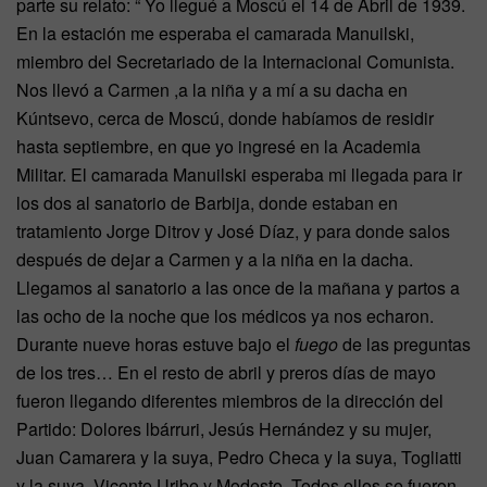
parte su relato: “ Yo llegué a Moscú el 14 de Abril de 1939.
En la estación me esperaba el camarada Manuilski,
miembro del Secretariado de la Internacional Comunista.
Nos llevó a Carmen ,a la niña y a mí a su dacha en
Kúntsevo, cerca de Moscú, donde habíamos de residir
hasta septiembre, en que yo ingresé en la Academia
Militar. El camarada Manuilski esperaba mi llegada para ir
los dos al sanatorio de Barbija, donde estaban en
tratamiento Jorge Ditrov y José Díaz, y para donde salos
después de dejar a Carmen y a la niña en la dacha.
Llegamos al sanatorio a las once de la mañana y partos a
las ocho de la noche que los médicos ya nos echaron.
Durante nueve horas estuve bajo el
fuego
de las preguntas
de los tres… En el resto de abril y preros días de mayo
fueron llegando diferentes miembros de la dirección del
Partido: Dolores lbárruri, Jesús Hernández y su mujer,
Juan Cama­rera y la suya, Pedro Checa y la suya, Togliatti
y la suya, Vicente Uribe y Modesto. Todos ellos se fueron