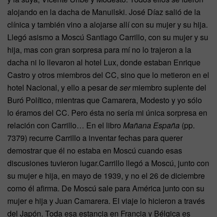
alojando en la dacha de Manuilski. José Díaz salió de la
clínica y también vino a alojarse allí con su mujer y su hija.
Llegó asismo a Moscú Santiago Carrillo, con su mujer y su
hija, mas con gran sorpresa para mí no lo trajeron a la
dacha ni lo llevaron al hotel Lux, donde estaban Enrique
Castro y otros miembros del CC, sino que lo metieron en el
hotel Nacional, y ello a pesar de
ser
miembro suplente del
Buró Político, mientras que Camarera, Modesto y yo sólo
lo éramos del CC. Pero ésta no sería mi única sorpre­sa en
relación con Carrillo… En el libro
Mañana España
(pp.
7379) recurre Carrillo a inventar fechas para querer
demostrar que él no estaba en Moscú cuando esas
discusiones tuvieron lugar.Carrillo llegó a Moscú, junto con
su mujer e hija, en mayo de 1939, y no el 26 de diciembre
como él afirma. De Moscú sale para América junto con su
mujer e hija y Juan Camarera. El viaje lo hicieron a través
del Japón. Toda esa estancia en Francia y Bélgica es