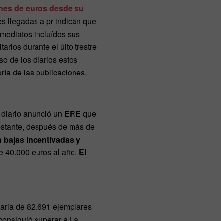
ones de euros desde su
s llegadas a pr indican que
nmediatos incluídos sus
arios durante el últo trestre
so de los diarios estos
ría de las publicaciones.
 diario anunció un
ERE
que
 obstante, después de más de
 bajas incentivadas y
e 40.000 euros al año.
El
iaria de 82.691 ejemplares
consiguió superar a La