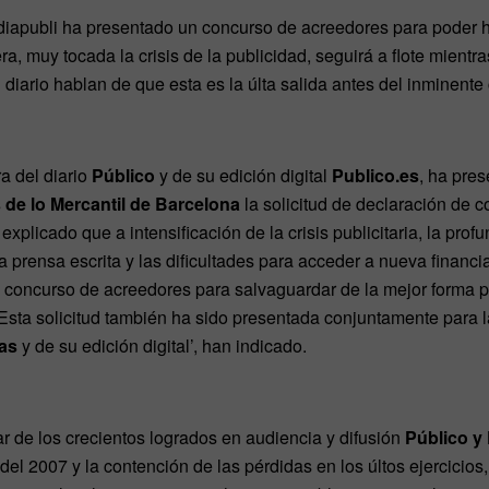
diapubli ha presentado un concurso de acreedores para poder h
, muy tocada la crisis de la publicidad, seguirá a flote mientra
diario hablan de que esta es la últa salida antes del inminente 
a del diario
Público
y de su edición digital
Publico.es
, ha pre
de lo Mercantil de Barcelona
la solicitud de declaración de c
xplicado que a intensificación de la crisis publicitaria, la pro
la prensa escrita y las dificultades para acceder a nueva financi
 concurso de acreedores para salvaguardar de la mejor forma po
 Esta solicitud también ha sido presentada conjuntamente para la
ias
y de su edición digital’, han indicado.
r de los crecientos logrados en audiencia y difusión
Público y
l 2007 y la contención de las pérdidas en los últos ejercicios, 