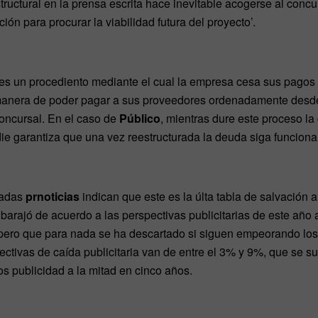
structural en la prensa escrita hace inevitable acogerse al con
ión para procurar la viabilidad futura del proyecto’.
es un procediento mediante el cual la empresa cesa sus pagos 
 manera de poder pagar a sus proveedores ordenadamente desd
concursal. En el caso de
Público
, mientras dure este proceso l
e garantiza que una vez reestructurada la deuda siga funcionan
tadas
prnoticias
indican que este es la últa tabla de salvación a
e barajó de acuerdo a las perspectivas publicitarias de este año
pero que para nada se ha descartado si siguen empeorando los
ectivas de caída publicitaria van de entre el 3% y 9%, que se su
s publicidad a la mitad en cinco años.