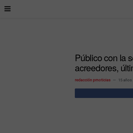
Público con la 
acreedores, últi
redacción prnoticias
15 años