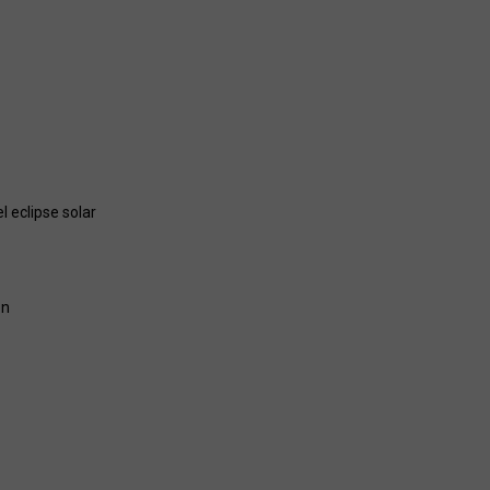
 eclipse solar
ón