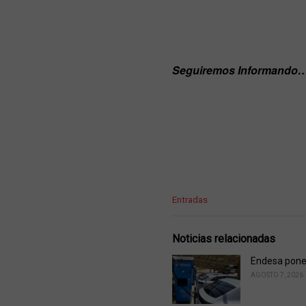
Seguiremos Informando
C
Entradas
a
t
e
Noticias relacionadas
g
o
Endesa pone 
r
AGOSTO 7, 2026
i
e