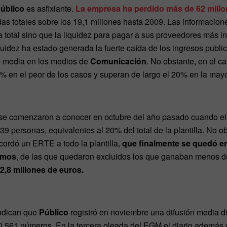
úblico
es asfixiante.
La empresa ha perdido más de 62 mill
s totales sobre los 19,1 millones hasta 2009. Las informacione
 total sino que la liquidez para pagar a sus proveedores más i
uidez ha estado generada la fuerte caída de los ingresos publicit
e media en los medios de
Comunicación
. No obstante, en el ca
% en el peor de los casos y superan de largo el 20% en la mayo
se comenzaron a conocer en octubre del año pasado cuando el
a 39 personas, equivalentes al 20% del total de la plantilla. No
ordó un ERTE a todo la plantilla,
que finalmente se quedó en
ramos
, de las que quedaron excluidos los que ganaban menos d
2,8 millones de euros.
indican que
Público
registró en noviembre una difusión media d
0.561 números. En la tercera oleada del EGM el diario además 