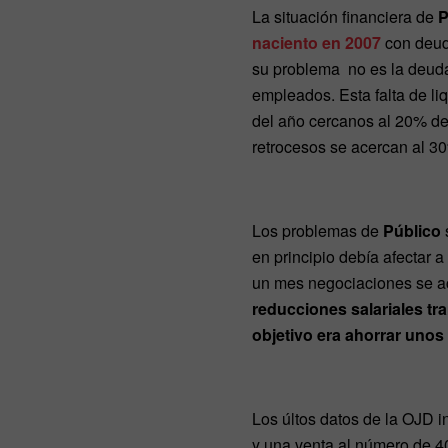
La situación financiera de
P
naciento en 2007
con deuda
su problema no es la deuda
empleados. Esta falta de liq
del año cercanos al 20% d
retrocesos se acercan al 30
Los problemas de
Público
en principio debía afectar 
un mes negociaciones se ac
reducciones salariales t
objetivo era ahorrar unos 
Los últos datos de la OJD 
y una venta al número de 4