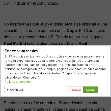
civil’, indican en el comunicado.
No es prera vez que Juan Antonio Alcalá se enfrenta a una
situación silar desde que está en la
Cope
. El 13 de marzo
de 2011 el presentador de El Partido de las 12 dijo que el
Real Madrid
estaba dispuesto a pedir a la
Real
Federación Española de Fútbol (RFEF)
que se
Esta web usa cookies
realizasen controles antidopajes ‘serios’ en la
Liga
En PR Noticias utilizamos cookies propias y de terceros para ofrecerte
la mejor experiencia de usuario posible al recordar tus preferencias,
Española
. Poco después salieron los nombres
FC
elaborar estadísticas de uso y ofrecerte publicidad basada en tus
Barcelona y de Valencia
como supuestos plicados en
hábitos de navegación (por ejemplo, páginas visitadas). Puedes aceptar
todas las cookies pulsando en el botón “Aceptar” o configurarlas
dopaje. Un día más tarde, el Real Madrid desmintió la
clicando en "Configurar".
noticia.
Política de cookies
Configurar
Rechazar
Aceptar
En abril de 2011 fue cuando el
Barça
decidió ir la vía
judicial y presentó ante los juzgados una demanda contra