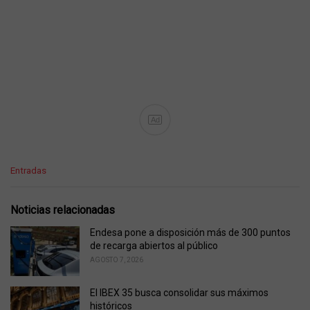
Ad
C
Entradas
a
t
e
Noticias relacionadas
g
o
Endesa pone a disposición más de 300 puntos
r
de recarga abiertos al público
i
AGOSTO 7, 2026
e
s
El IBEX 35 busca consolidar sus máximos
:
históricos