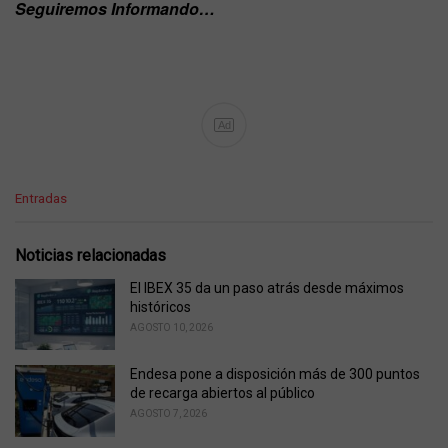
Seguiremos Informando…
Ad
C
Entradas
a
t
e
Noticias relacionadas
g
o
El IBEX 35 da un paso atrás desde máximos
r
históricos
i
AGOSTO 10, 2026
e
s
Endesa pone a disposición más de 300 puntos
:
de recarga abiertos al público
AGOSTO 7, 2026