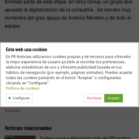
formado parte de esta etapa en Grey Group, un grupo que
apuesta la digitalización de la compañía. Se sienten muy
contentos del gran apoyo de Antonio Montero y de todo el
equipo.
Esta web usa cookies
Seguiremos informando…
En PR Noticias utilizamos cookies propias y de terceros para ofrecerte
la mejor experiencia de usuario posible al recordar tus preferencias,
elaborar estadísticas de uso y ofrecerte publicidad basada en tus
hábitos de navegación (por ejemplo, páginas visitadas). Puedes aceptar
todas las cookies pulsando en el botón “Aceptar” o configurarlas
clicando en "Configurar".
Política de cookies
Ad
Configurar
Rechazar
Aceptar
C
Entradas
a
t
e
Noticias relacionadas
g
o
Endesa pone a disposición más de 300 puntos