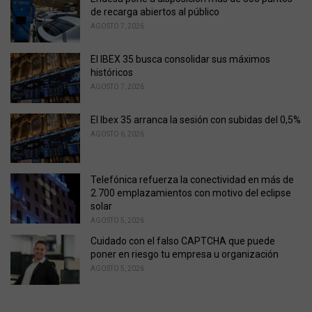
r
de recarga abiertos al público
i
AGOSTO 7, 2026
e
s
El IBEX 35 busca consolidar sus máximos
:
históricos
AGOSTO 7, 2026
El Ibex 35 arranca la sesión con subidas del 0,5%
AGOSTO 6, 2026
Telefónica refuerza la conectividad en más de
2.700 emplazamientos con motivo del eclipse
solar
AGOSTO 5, 2026
Cuidado con el falso CAPTCHA que puede
poner en riesgo tu empresa u organización
AGOSTO 5, 2026