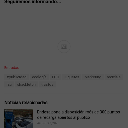
Seguiremos informando…
Ad
C
Entradas
a
T
#publicidad
ecología
FCC
juguetes
Marketing
reciclaje
t
a
e
rsc
shackleton
trastos
g
g
s
o
:
r
Noticias relacionadas
i
e
Endesa pone a disposición más de 300 puntos
s
de recarga abiertos al público
:
AGOSTO 7, 2026