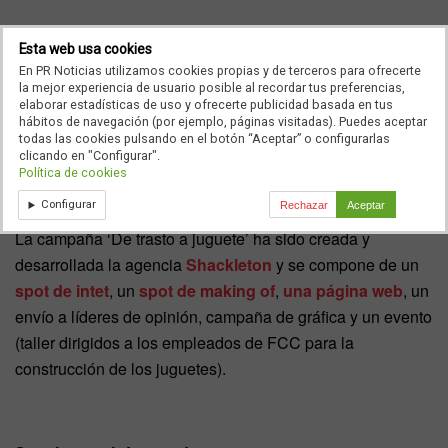
El ‘Dragón Don Don’, de madera o de cartón; el
Esta web usa cookies
En PR Noticias utilizamos cookies propias y de terceros para ofrecerte
‘Gusatapón’ y ‘el Bólido Loco’ son algunas de las
la mejor experiencia de usuario posible al recordar tus preferencias,
opciones para los usuarios, junto al ‘Muñeco Dosojos’, la
elaborar estadísticas de uso y ofrecerte publicidad basada en tus
hábitos de navegación (por ejemplo, páginas visitadas). Puedes aceptar
‘Vuvuzela’, la bombilla ‘Flora Florita’ y el ‘Robotteitor’,
todas las cookies pulsando en el botón “Aceptar” o configurarlas
entre otros juguetes.
clicando en "Configurar".
Política de cookies
Configurar
Rechazar
Aceptar
La campaña ‘De trasto a juguete’ ha sido creada y
desarrollada la agencia
Shackleton
y se compone de un
spot de intet
, un
spot de making of
,
una página web
, un
envío a líderes de opinión, campaña de gráfica y un evento
(taller dirigidos a los empleados de FCC para la
construcción de los juguetes).