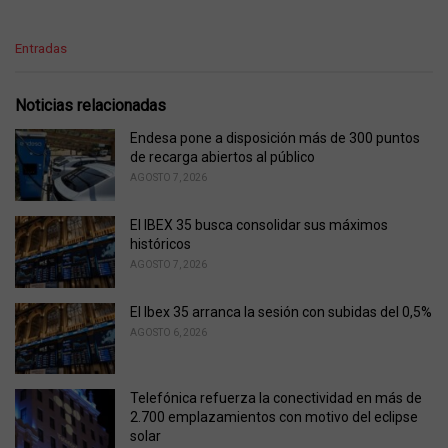
C
Entradas
a
t
e
Noticias relacionadas
g
o
Endesa pone a disposición más de 300 puntos
r
de recarga abiertos al público
i
AGOSTO 7, 2026
e
s
El IBEX 35 busca consolidar sus máximos
:
históricos
AGOSTO 7, 2026
El Ibex 35 arranca la sesión con subidas del 0,5%
AGOSTO 6, 2026
Telefónica refuerza la conectividad en más de
2.700 emplazamientos con motivo del eclipse
solar