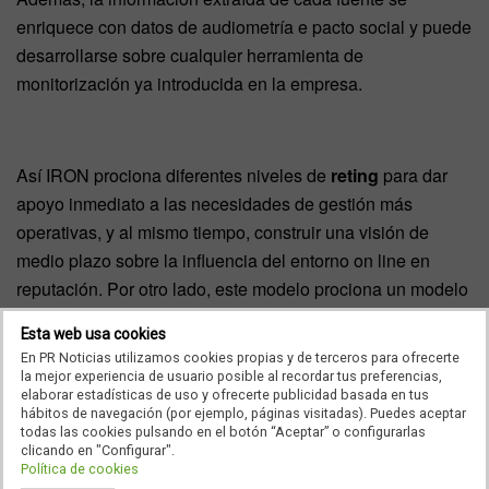
enriquece con datos de audiometría e pacto social y puede
desarrollarse sobre cualquier herramienta de
monitorización ya introducida en la empresa.
Así IRON prociona diferentes niveles de
reting
para dar
apoyo inmediato a las necesidades de gestión más
operativas, y al mismo tiempo, construir una visión de
medio plazo sobre la influencia del entorno on line en
reputación. Por otro lado, este modelo prociona un modelo
integrado de detección, seguiento y evaluación del pacto
Esta web usa cookies
real de las alertas que se pueden producir.
En PR Noticias utilizamos cookies propias y de terceros para ofrecerte
la mejor experiencia de usuario posible al recordar tus preferencias,
elaborar estadísticas de uso y ofrecerte publicidad basada en tus
hábitos de navegación (por ejemplo, páginas visitadas). Puedes aceptar
todas las cookies pulsando en el botón “Aceptar” o configurarlas
Los informes sintetizan las conclusiones de los temas
clicando en "Configurar".
clave del periodo, evolución de las menciones de
Política de cookies