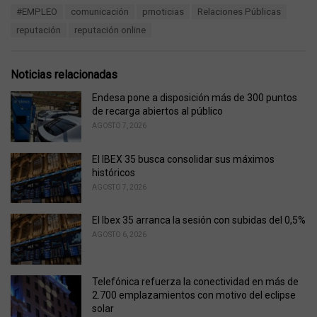
T
#EMPLEO
comunicación
prnoticias
Relaciones Públicas
t
a
e
reputación
reputación online
g
g
s
o
:
r
Noticias relacionadas
i
e
Endesa pone a disposición más de 300 puntos
s
de recarga abiertos al público
:
AGOSTO 7, 2026
El IBEX 35 busca consolidar sus máximos
históricos
AGOSTO 7, 2026
El Ibex 35 arranca la sesión con subidas del 0,5%
AGOSTO 6, 2026
Telefónica refuerza la conectividad en más de
2.700 emplazamientos con motivo del eclipse
solar