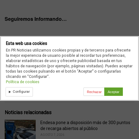
Seguiremos Informando…
Esta web usa cookies
En PR Noticias utilizamos cookies propias y de terceros para ofrecerte
la mejor experiencia de usuario posible al recordar tus preferencias,
Ad
elaborar estadísticas de uso y ofrecerte publicidad basada en tus
hábitos de navegación (por ejemplo, páginas visitadas). Puedes aceptar
todas las cookies pulsando en el botón “Aceptar” o configurarlas
clicando en "Configurar".
C
Entradas
Política de cookies
a
T
prnoticias empleo share audiencia social redes sociales programas
t
Configurar
Rechazar
Aceptar
a
television
e
g
g
s
o
:
r
Noticias relacionadas
i
e
Endesa pone a disposición más de 300 puntos
s
de recarga abiertos al público
:
AGOSTO 7, 2026