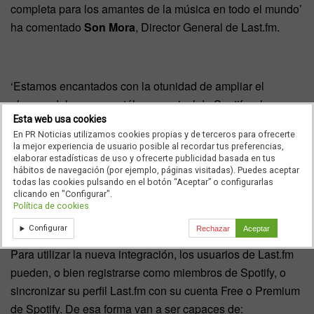
completa para los amantes de la música en todo el mundo’
ha comentado
Son Mora
, Director General de Last.fm.
‘Estamos encantados con la otunidad de ampliar el
alcance del enorme catálogo musical de Spotify a los
Esta web usa cookies
millones de usuarios de Last.fm en todo el mundo,’ dice
En PR Noticias utilizamos cookies propias y de terceros para ofrecerte
Jorge Espinel
, Director de Desarrollo de Negocios
la mejor experiencia de usuario posible al recordar tus preferencias,
Globales de Spotify. ‘Creemos que va a traer una
elaborar estadísticas de uso y ofrecerte publicidad basada en tus
hábitos de navegación (por ejemplo, páginas visitadas). Puedes aceptar
experiencia de escucha musical incluso mejor, más
todas las cookies pulsando en el botón “Aceptar” o configurarlas
completa e integral, para todos los usuarios de Last.fm’.
clicando en "Configurar".
Política de cookies
Configurar
Rechazar
Aceptar
Para utilizar la nueva integración, los usuarios de Last.fm
pueden, o bien registrarse como miembros de Spotify, o
sincronizar su perfil Last.fm con su cuenta Free o Premium
de Spotify. De esa forma van a ser capaces de: