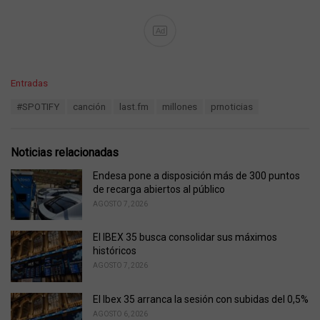
Ad
C
Entradas
a
T
#SPOTIFY
canción
last.fm
millones
prnoticias
t
a
e
g
g
s
o
Noticias relacionadas
:
r
i
Endesa pone a disposición más de 300 puntos
e
de recarga abiertos al público
s
AGOSTO 7, 2026
:
El IBEX 35 busca consolidar sus máximos
históricos
AGOSTO 7, 2026
El Ibex 35 arranca la sesión con subidas del 0,5%
AGOSTO 6, 2026