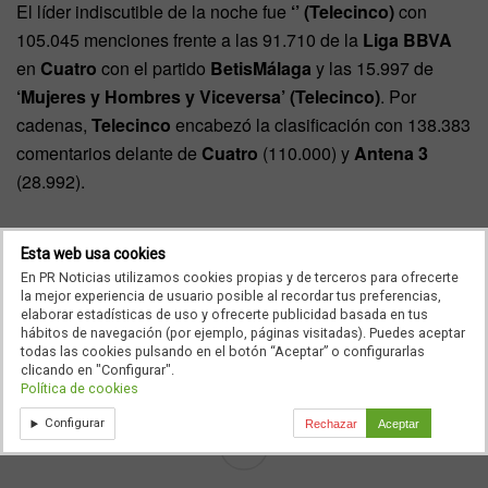
El líder indiscutible de la noche fue
‘’ (Telecinco)
con
105.045 menciones frente a las 91.710 de la
Liga BBVA
en
Cuatro
con el partido
BetisMálaga
y las 15.997 de
‘Mujeres y Hombres y Viceversa’ (Telecinco)
. Por
cadenas,
Telecinco
encabezó la clasificación con 138.383
comentarios delante de
Cuatro
(110.000) y
Antena 3
(28.992).
Esta web usa cookies
En PR Noticias utilizamos cookies propias y de terceros para ofrecerte
la mejor experiencia de usuario posible al recordar tus preferencias,
Seguiremos Informando…
elaborar estadísticas de uso y ofrecerte publicidad basada en tus
hábitos de navegación (por ejemplo, páginas visitadas). Puedes aceptar
todas las cookies pulsando en el botón “Aceptar” o configurarlas
clicando en "Configurar".
Política de cookies
Configurar
Rechazar
Aceptar
Ad