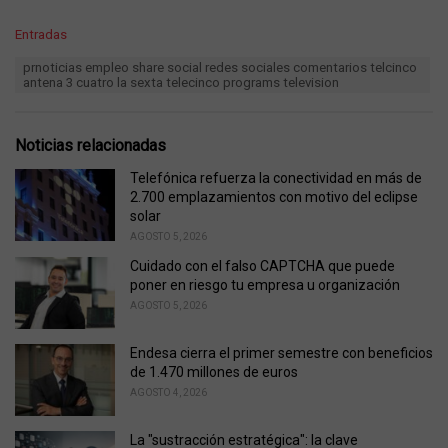
C
Entradas
a
T
prnoticias empleo share social redes sociales comentarios telcinco
t
a
antena 3 cuatro la sexta telecinco programs television
e
g
g
s
o
:
r
Noticias relacionadas
i
e
Telefónica refuerza la conectividad en más de
s
2.700 emplazamientos con motivo del eclipse
:
solar
AGOSTO 5, 2026
Cuidado con el falso CAPTCHA que puede
poner en riesgo tu empresa u organización
AGOSTO 5, 2026
Endesa cierra el primer semestre con beneficios
de 1.470 millones de euros
AGOSTO 4, 2026
La "sustracción estratégica": la clave