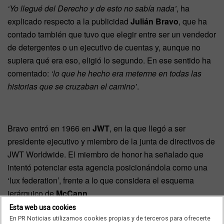
‘Yo llegué del Derecho y de esto no sabía nada’
, ha
explicado respecto a la publicidad
Julián Bravo
, que ha
contado también que tuvo que elegir entre ser un vendedor
de detergentes o un ejecutivo de cuentas y, aunque no
supiera qué era eso, eligió lo segundo. En ese sentido ha
comentado:
‘lo que he hecho era meterme en todas las
historias que se cruzaban el camino’
.
Bravo entró en 1966 en
JWT
, en la que llegó a ser
presidente ejecutivo y miembro de la junta de directivos de
JWT Worldwide. El miembro de honor ha señalado que
intentó potenciar esta agencia posicionándola como una
‘lux federation’, frente a lo que considera el esquema
jerárquico de
McCann
.
Esta web usa cookies
En PR Noticias utilizamos cookies propias y de terceros para ofrecerte