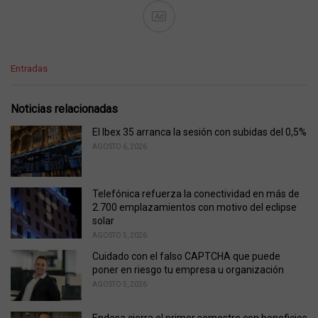
Ad
C
Entradas
a
t
e
Noticias relacionadas
g
o
El Ibex 35 arranca la sesión con subidas del 0,5%
r
AGOSTO 6, 2026
i
e
s
Telefónica refuerza la conectividad en más de
:
2.700 emplazamientos con motivo del eclipse
solar
AGOSTO 5, 2026
Cuidado con el falso CAPTCHA que puede
poner en riesgo tu empresa u organización
AGOSTO 5, 2026
Endesa cierra el primer semestre con beneficios