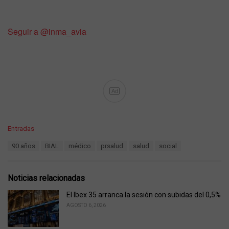
Seguir a @inma_avia
Ad
C
Entradas
a
T
90 años
BIAL
médico
prsalud
salud
social
t
a
e
g
g
s
o
Noticias relacionadas
:
r
i
El Ibex 35 arranca la sesión con subidas del 0,5%
e
AGOSTO 6, 2026
s
: