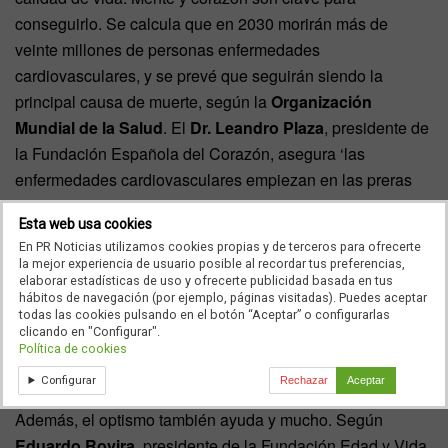
conseguirlo. Se calcula que en 2030 morirán más de
veinte millones de personas enfermedades
cardiovasculares, y se prevé que seguirán siendo la
principal causa de muerte, según la
Organización
Mundial de la Salud
. El
Dr. Leandro Plaza
, presidente de
la Fundación Española del Corazón, asegura ‘las
enfermedades cardiovasculares empiezan en las preras
décadas de la vida y es entonces cuando tenemos que
Esta web usa cookies
educar en alentación y llevar una vida activa’.
En PR Noticias utilizamos cookies propias y de terceros para ofrecerte
la mejor experiencia de usuario posible al recordar tus preferencias,
elaborar estadísticas de uso y ofrecerte publicidad basada en tus
hábitos de navegación (por ejemplo, páginas visitadas). Puedes aceptar
La mente también juega un papel fundamental en el
todas las cookies pulsando en el botón “Aceptar” o configurarlas
clicando en "Configurar".
envejeciento. Según un estudio realizado la
Universidad
Política de cookies
de Londres
, las personas que tienen y se plantean
Configurar
Rechazar
Aceptar
proyectos, alcanzan, de media, siete años más de vida.
Además, el optismo también ayuda y mucho. Según
Eduardo Rovira
, presidente de la Fundación Edad y Vida,