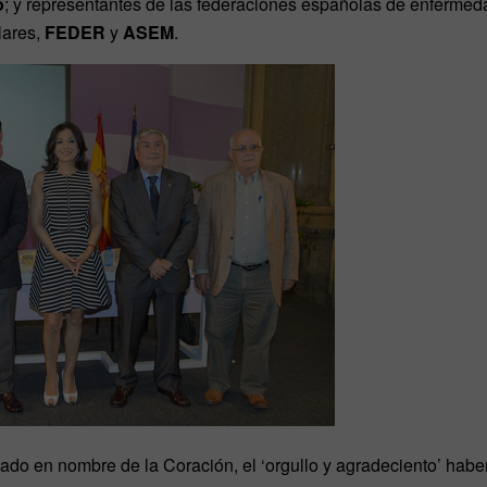
o
; y representantes de las federaciones españolas de enfermed
lares,
FEDER
y
ASEM
.
sado en nombre de la Coración, el ‘orgullo y agradeciento’ haber