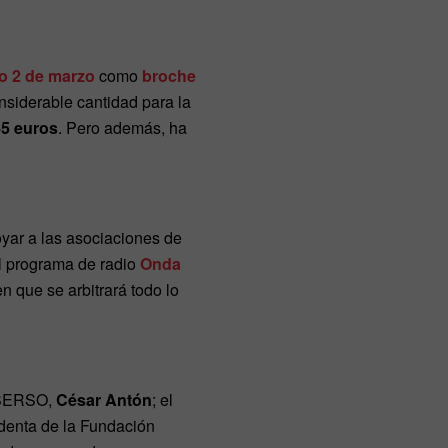
o 2 de marzo
como
broche
nsiderable cantidad para la
45 euros
. Pero además, ha
oyar a las asociaciones de
l programa de radio
Onda
n que se arbitrará todo lo
IMSERSO,
César Antón
; el
sidenta de la Fundación