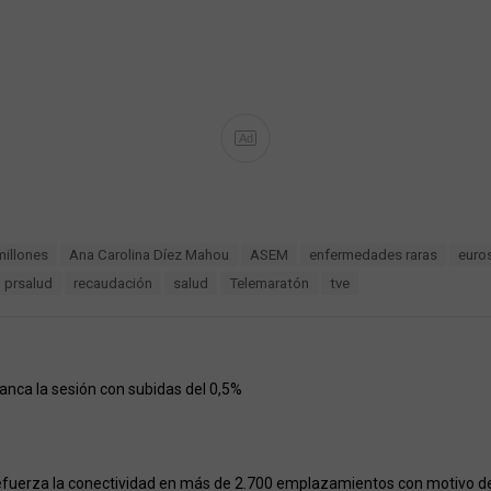
Ad
millones
Ana Carolina Díez Mahou
ASEM
enfermedades raras
euro
prsalud
recaudación
salud
Telemaratón
tve
ranca la sesión con subidas del 0,5%
efuerza la conectividad en más de 2.700 emplazamientos con motivo del