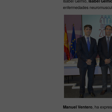
Isabel Gemio,
Isabel Gemi
enfermedades neuromuscu
Manuel Ventero
, ha expre