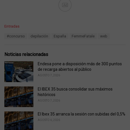
Ad
C
Entradas
a
T
#concurso
depilación
España
FemmeFatale
web
t
a
e
g
g
s
o
Noticias relacionadas
:
r
i
Endesa pone a disposición más de 300 puntos
e
de recarga abiertos al público
s
AGOSTO 7, 2026
:
El IBEX 35 busca consolidar sus máximos
históricos
AGOSTO 7, 2026
El Ibex 35 arranca la sesión con subidas del 0,5%
AGOSTO 6, 2026