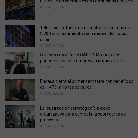
El Ibex 35 arranca la sesión con subidas del 0,5%
e
AGOSTO 6, 2026
s
:
Telefónica refuerza la conectividad en más de
2.700 emplazamientos con motivo del eclipse
solar
AGOSTO 5, 2026
Cuidado con el falso CAPTCHA que puede
poner en riesgo tu empresa u organización
AGOSTO 5, 2026
Endesa cierra el primer semestre con beneficios
de 1.470 millones de euros
AGOSTO 4, 2026
La "sustracción estratégica": la clave
organizativa para combatir la sobrecarga de
procesos
AGOSTO 3, 2026