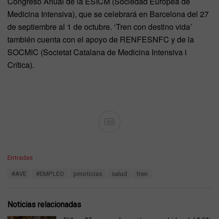
Congreso Anual de la ESICM (Sociedad Europea de
Medicina Intensiva), que se celebrará en Barcelona del 27
de septiembre al 1 de octubre. ‘Tren con destino vida’
también cuenta con el apoyo de RENFESNFC y de la
SOCMIC (Societat Catalana de Medicina Intensiva i
Crítica).
Ad
C
Entradas
a
T
#AVE
#EMPLEO
prnoticias
salud
tren
t
a
e
g
g
s
o
Noticias relacionadas
:
r
i