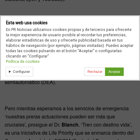
Esta web usa cookies
Una iniciativa completamente pionera, ya que es la prera
En PR Noticias utilizamos cookies propias y de terceros para ofrecerte
vez que se usa el tren como espacio formativo ‘in situ’. La
la mejor experiencia de usuario posible al recordar tus preferencias,
instrucción, que dura unos 30 minutos, es eminentemente
elaborar estadísticas de uso y ofrecerte publicidad basada en tus
hábitos de navegación (por ejemplo, páginas visitadas). Puedes aceptar
práctica y no requiere de ningún conociento previo parte
todas las cookies pulsando en el botón “Aceptar” o configurarlas
clicando en "Configurar".
del viajero que tenga interés en ella. Además emergencia,
Política de cookies
evidentemente, lo prero es llamar al 112 y solicitar ayuda
Configurar
Rechazar
Aceptar
profesional y que nos traigan un desfibrilador
semiautomático (DEA).
Pero mientras esperamos a los servicios de emergencia
‘nuestras preras actuaciones pueden ser más que
cruciales’, prosigue el Dr.
Blanch
. ‘Tren con destino vida’,
es una iniciativa de Life Priority que se enmarca dentro del