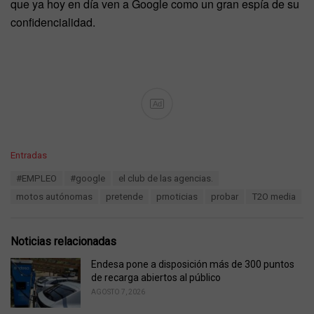
que ya hoy en día ven a Google como un gran espía de su
confidencialidad.
Ad
C
Entradas
a
T
#EMPLEO
#google
el club de las agencias.
t
a
e
motos autónomas
pretende
prnoticias
probar
T2O media
g
g
s
o
:
r
Noticias relacionadas
i
e
Endesa pone a disposición más de 300 puntos
s
de recarga abiertos al público
:
AGOSTO 7, 2026