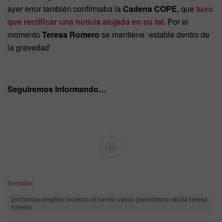
ayer error también confirmaba la
Cadena COPE
, que
tuvo
que rectificar una noticia alojada en su tal
. Por el
momento
Teresa Romero
se mantiene ‘estable dentro de
la gravedad’
Seguiremos Informando…
Ad
C
Entradas
a
T
prntoicias empleo vocento el correo vasco periodismo ebola teresa
t
a
romero
e
g
g