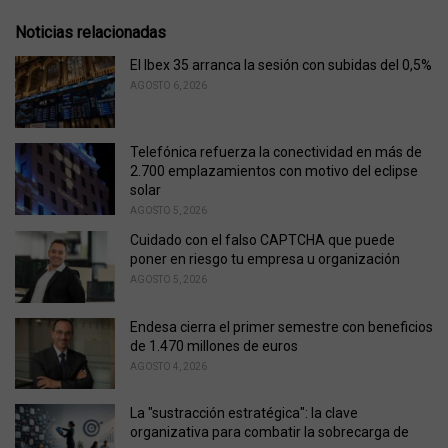
s
o
:
r
Noticias relacionadas
i
e
El Ibex 35 arranca la sesión con subidas del 0,5%
s
AGOSTO 6, 2026
:
Telefónica refuerza la conectividad en más de
2.700 emplazamientos con motivo del eclipse
solar
AGOSTO 5, 2026
Cuidado con el falso CAPTCHA que puede
poner en riesgo tu empresa u organización
AGOSTO 5, 2026
Endesa cierra el primer semestre con beneficios
de 1.470 millones de euros
AGOSTO 4, 2026
La "sustracción estratégica": la clave
organizativa para combatir la sobrecarga de