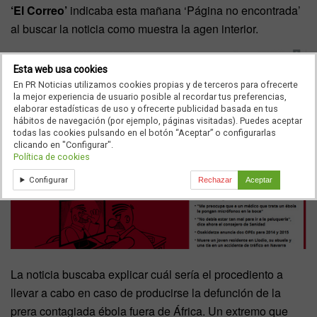
‘El Correo’
indicaba esta mañana ‘Página no encontrada’
al buscar la noticia como muestra la agen interior.
Esta web usa cookies
En PR Noticias utilizamos cookies propias y de terceros para ofrecerte
la mejor experiencia de usuario posible al recordar tus preferencias,
elaborar estadísticas de uso y ofrecerte publicidad basada en tus
hábitos de navegación (por ejemplo, páginas visitadas). Puedes aceptar
todas las cookies pulsando en el botón “Aceptar” o configurarlas
clicando en "Configurar".
Política de cookies
Configurar
Rechazar
Aceptar
La noticia buscaba explicar cuál sería el procediento a
llevar a cabo en caso de producirse la defunción de la
prera contagiada ébola fuera de África. Un extremo que