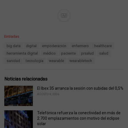
Ad
C
Entradas
a
T
big data
digital
empoderación
enfermero
healthcare
t
a
e
herramienta digital
médico
paciente
prsalud
salud
g
g
s
sanidad
tecnología
wearable
wearabletech
o
:
r
i
e
Noticias relacionadas
s
:
El Ibex 35 arranca la sesión con subidas del 0,5%
AGOSTO 6, 2026
Telefónica refuerza la conectividad en más de
2.700 emplazamientos con motivo del eclipse
solar