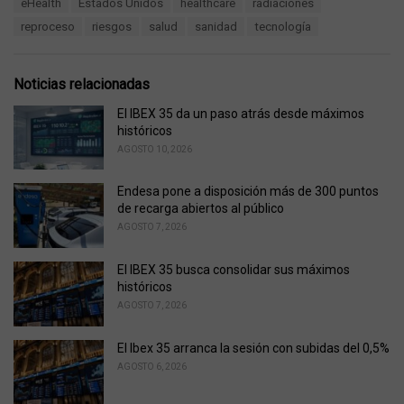
eHealth
Estados Unidos
healthcare
radiaciones
g
g
s
reproceso
riesgos
salud
sanidad
tecnología
o
:
r
i
e
Noticias relacionadas
s
:
El IBEX 35 da un paso atrás desde máximos
históricos
AGOSTO 10, 2026
Endesa pone a disposición más de 300 puntos
de recarga abiertos al público
AGOSTO 7, 2026
El IBEX 35 busca consolidar sus máximos
históricos
AGOSTO 7, 2026
El Ibex 35 arranca la sesión con subidas del 0,5%
AGOSTO 6, 2026