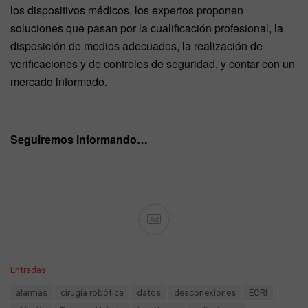
los dispositivos médicos, los expertos proponen
soluciones que pasan por la cualificación profesional, la
disposición de medios adecuados, la realización de
verificaciones y de controles de seguridad, y contar con un
mercado informado.
Seguiremos informando…
Ad
C
Entradas
a
T
alarmas
cirugía robótica
datos
desconexiones
ECRI
t
a
e