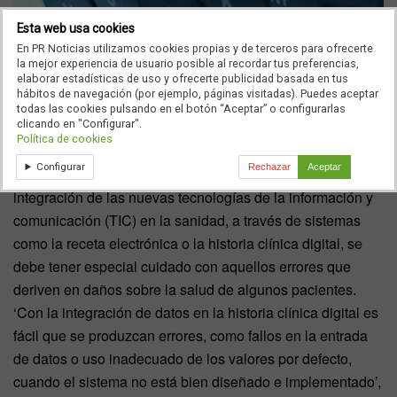
Esta web usa cookies
En PR Noticias utilizamos cookies propias y de terceros para ofrecerte
la mejor experiencia de usuario posible al recordar tus preferencias,
elaborar estadísticas de uso y ofrecerte publicidad basada en tus
hábitos de navegación (por ejemplo, páginas visitadas). Puedes aceptar
todas las cookies pulsando en el botón “Aceptar” o configurarlas
clicando en "Configurar".
Política de cookies
El segundo puesto del ranking está ocupado por el
Configurar
Rechazar
Aceptar
potencial riesgo de la
integridad de los datos
. En la
integración de las nuevas tecnologías de la información y
comunicación (TIC) en la sanidad, a través de sistemas
como la receta electrónica o la historia clínica digital, se
debe tener especial cuidado con aquellos errores que
deriven en daños sobre la salud de algunos pacientes.
‘Con la integración de datos en la historia clínica digital es
fácil que se produzcan errores, como fallos en la entrada
de datos o uso inadecuado de los valores por defecto,
cuando el sistema no está bien diseñado e implementado’,