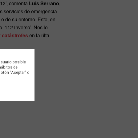
112’, comenta
Luis Serrano
,
los servicios de emergencia
o de su entorno. Esto, en
o ‘112 inverso’. Nos lo
 catástrofes
en la últa
usuario posible
 hábitos de
botón “Aceptar” o