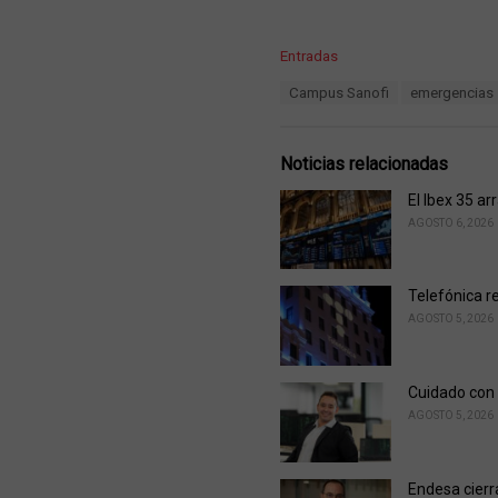
C
Entradas
a
T
Campus Sanofi
emergencias
t
a
e
g
g
s
o
Noticias relacionadas
:
r
i
El Ibex 35 ar
e
AGOSTO 6, 2026
s
:
Telefónica r
AGOSTO 5, 2026
Cuidado con 
AGOSTO 5, 2026
Endesa cierr