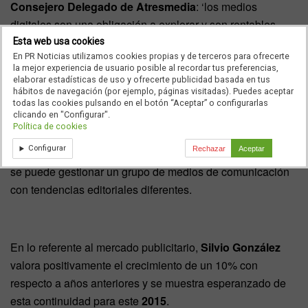
Consejero Delegado de Atresmedia
: ‘los medios
digitales son una obligación a explorar y son rentables
para la cadena’.
Esta web usa cookies
En PR Noticias utilizamos cookies propias y de terceros para ofrecerte
la mejor experiencia de usuario posible al recordar tus preferencias,
elaborar estadísticas de uso y ofrecerte publicidad basada en tus
hábitos de navegación (por ejemplo, páginas visitadas). Puedes aceptar
También se ha referido a uno de los momentos más
todas las cookies pulsando en el botón “Aceptar” o configurarlas
clicando en "Configurar".
importantes para
Antena 3
a nivel empresarial: la fusión
Política de cookies
que unificó a
laSexta
y
Antena 3
, asegurando que les ha
Configurar
Rechazar
Aceptar
aportado ‘pluralidad y riqueza’, y que han demostrado que
se puede gestionar un grupo de medios de comunicación
con tendencias editoriales diferentes.
En lo referente al mercado publicitario,
Silvio González
valora positivamente el crecimiento de un 10% con
respecto a años anteriores y se muestra esperanzado de
esta continuidad para este
2015
.