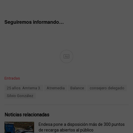
Seguiremos informando…
Ad
C
Entradas
a
T
25 años. Amtema 3.
Atremedia
Balance
consejero delegado
t
a
e
Silvio González
g
g
s
o
:
r
Noticias relacionadas
i
e
Endesa pone a disposición más de 300 puntos
s
de recarga abiertos al público
: