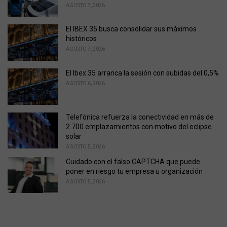
s
AGOSTO 7, 2026
:
El IBEX 35 busca consolidar sus máximos
históricos
AGOSTO 7, 2026
El Ibex 35 arranca la sesión con subidas del 0,5%
AGOSTO 6, 2026
Telefónica refuerza la conectividad en más de
2.700 emplazamientos con motivo del eclipse
solar
AGOSTO 5, 2026
Cuidado con el falso CAPTCHA que puede
poner en riesgo tu empresa u organización
AGOSTO 5, 2026