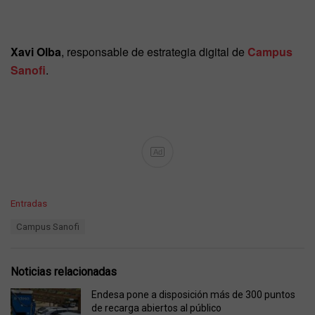
Xavi Olba
, responsable de estrategia digital de
Campus
Sanofi
.
Ad
C
Entradas
a
T
Campus Sanofi
t
a
e
g
g
s
o
Noticias relacionadas
:
r
i
Endesa pone a disposición más de 300 puntos
e
de recarga abiertos al público