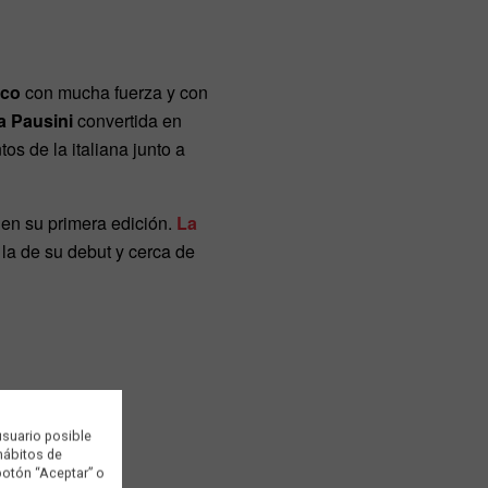
nco
con mucha fuerza y con
a Pausini
convertida en
s de la italiana junto a
en su primera edición.
La
la de su debut y cerca de
usuario posible
 hábitos de
botón “Aceptar” o