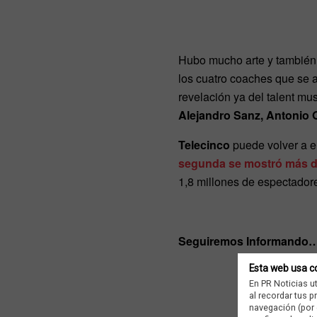
Hubo mucho arte y también 
los cuatro coaches que se ar
revelación ya del talent mu
Alejandro Sanz, Antonio
Telecinco
puede volver a e
segunda se mostró más di
1,8 millones de espectado
Seguiremos Informando
Esta web usa c
En PR Noticias u
al recordar tus 
navegación (por 