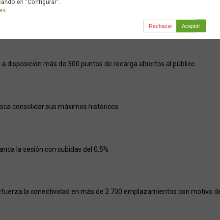
cando en "Configurar".
ies
Rechazar
Aceptar
a disposición más de 300 puntos de recarga abiertos al público
usca consolidar sus máximos históricos
ranca la sesión con subidas del 0,5%
efuerza la conectividad en más de 2.700 emplazamientos con motivo del