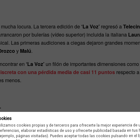
mucha locura. La tercera edición de
‘La Voz’
regresó a
Teleci
rancaron por bulerías (vídeo superior) incluida la italiana
Laur
sical. Las primeras audiciones a ciegas dejaron grandes momento
 Orozco
y
Malú
.
ncontrar en
‘La Voz’
un filón de importantes dimensiones como 
screta con una pérdida media de casi 11 puntos
respecto a 
res menos.
…
ookies
tilizamos cookies propias y de terceros para ofrecerte la mejor experiencia de 
Ad
preferencias, elaborar estadísticas de uso y ofrecerte publicidad basada en tus
ejemplo, páginas visitadas). Puedes aceptar todas las cookies pulsando en el 