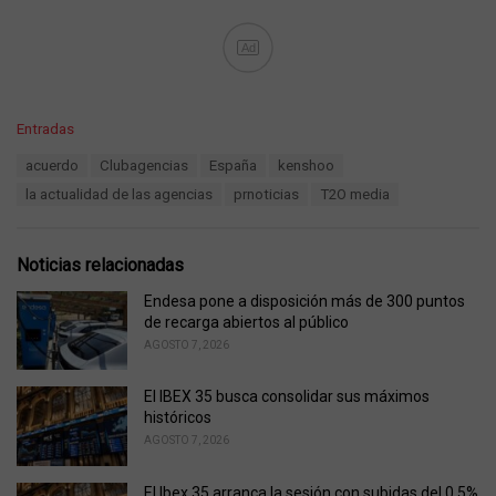
Ad
C
Entradas
a
T
acuerdo
Clubagencias
España
kenshoo
t
a
e
la actualidad de las agencias
prnoticias
T2O media
g
g
s
o
:
r
Noticias relacionadas
i
e
Endesa pone a disposición más de 300 puntos
s
de recarga abiertos al público
:
AGOSTO 7, 2026
El IBEX 35 busca consolidar sus máximos
históricos
AGOSTO 7, 2026
El Ibex 35 arranca la sesión con subidas del 0,5%