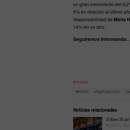
un gran crecimiento del 9,2
5% en relación al último añ
responsabilidad de
María 
14% en un año.
Seguiremos Informando
C
Entradas
a
T
#RADIO
angel exposito
Ca
t
a
e
g
g
s
o
Noticias relacionadas
:
r
i
El Ibex 35 ar
e
AGOSTO 6, 2026
s