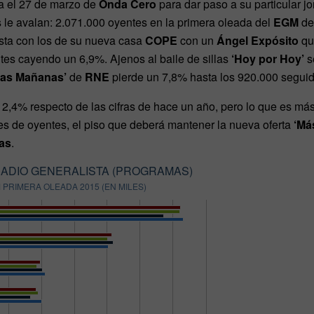
a el 27 de marzo de
Onda Cero
para dar paso a su particular j
 le avalan: 2.071.000 oyentes en la primera oleada del
EGM
de
sta con los de su nueva casa
COPE
con un
Ángel Expósito
qu
es cayendo un 6,9%. Ajenos al baile de sillas
‘Hoy por Hoy’
s
Las Mañanas’
de
RNE
pierde un 7,8% hasta los 920.000 seguid
el 2,4% respecto de las cifras de hace un año, pero lo que es má
es de oyentes, el piso que deberá mantener la nueva oferta
‘Má
as
.