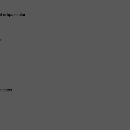
 eclipse solar
ón
rocesos