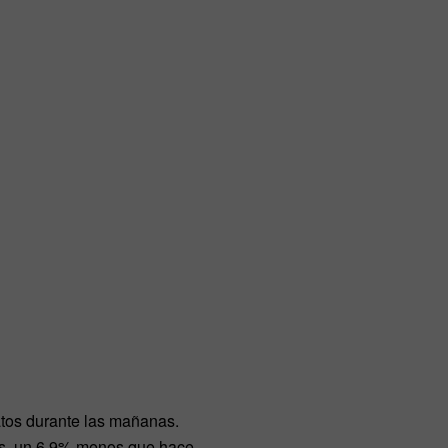
atos durante las mañanas.
es, un 6,9% menos que hace