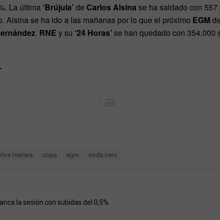
%. La última
‘Brújula’
de
Carlos Alsina
se ha saldado con 557.
o. Alsina se ha ido a las mañanas por lo que el próximo
EGM
de
Hernández
.
RNE
y su
‘24 Horas’
se han quedado con 354.000 se
…
Ad
rlos Herrera
cope
egm
onda cero
ranca la sesión con subidas del 0,5%