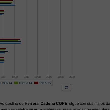
evo destino de
Herrera
,
Cadena COPE
, sigue con sus malos d
 –que hoy celebraba su cumpleaños- registró 981.000 seguidor