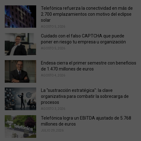
r
i
Telefónica refuerza la conectividad en más de
e
2.700 emplazamientos con motivo del eclipse
s
solar
:
AGOSTO 5, 2026
Cuidado con el falso CAPTCHA que puede
poner en riesgo tu empresa u organización
AGOSTO 5, 2026
Endesa cierra el primer semestre con beneficios
de 1.470 millones de euros
AGOSTO 4, 2026
La "sustracción estratégica": la clave
organizativa para combatir la sobrecarga de
procesos
AGOSTO 3, 2026
Telefónica logra un EBITDA ajustado de 5.768
millones de euros
JULIO 29, 2026