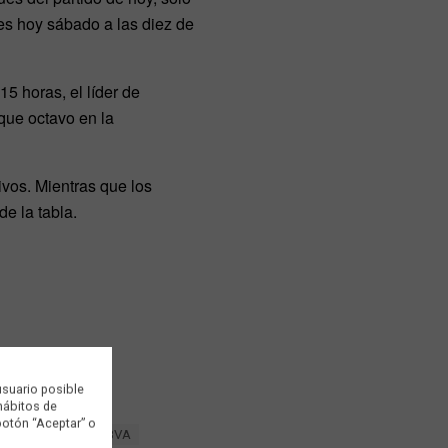
 es hoy sábado a las diez de
15 horas, el líder de
 que octavo en la
ivos. Mientras que los
e la tabla.
usuario posible
 hábitos de
botón “Aceptar” o
 Adelante
Liga BBVA