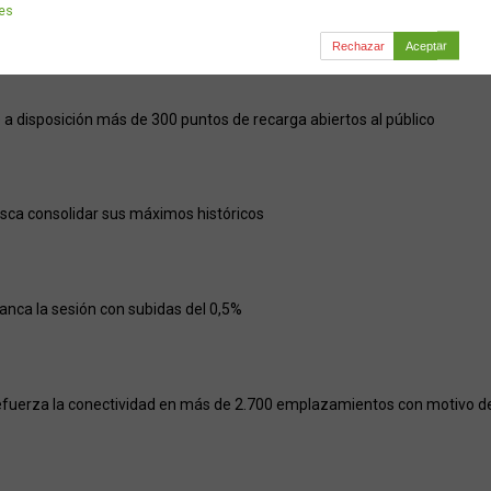
ies
egunda
Valladolid
Villarreal
Rechazar
Aceptar
a disposición más de 300 puntos de recarga abiertos al público
usca consolidar sus máximos históricos
ranca la sesión con subidas del 0,5%
efuerza la conectividad en más de 2.700 emplazamientos con motivo del