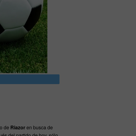
io de
Riazor
en busca de
és del partido de hoy, sólo