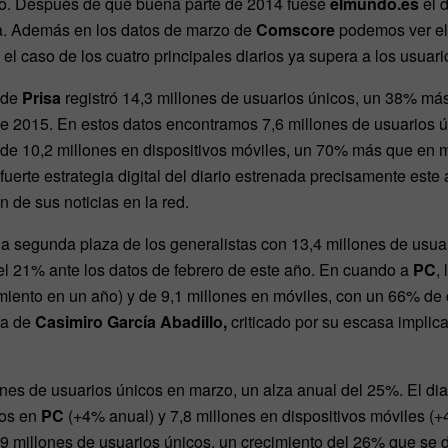
alto. Después de que buena parte de 2014 fuese
elmundo.es
el d
a. Además en los datos de marzo de
Comscore
podemos ver el 
 el caso de los cuatro principales diarios ya supera a los usuar
l de
Prisa
registró 14,3 millones de usuarios únicos, un 38% má
de 2015. En estos datos encontramos 7,6 millones de usuarios 
e 10,2 millones en dispositivos móviles, un 70% más que en 
fuerte estrategia digital del diario estrenada precisamente este
n de sus noticias en la red.
a segunda plaza de los generalistas con 13,4 millones de usua
del 21% ante los datos de febrero de este año. En cuando a
PC
,
miento en un año) y de 9,1 millones en móviles, con un 66% de 
da de
Casimiro García Abadillo,
criticado por su escasa implica
ones de usuarios únicos en marzo, un alza anual del 25%. El diar
ios en
PC
(+4% anual) y 7,8 millones en dispositivos móviles (+
,9 millones de usuarios únicos, un crecimiento del 26% que se d