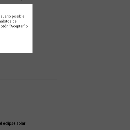
usuario posible
 hábitos de
botón “Aceptar” o
 eclipse solar