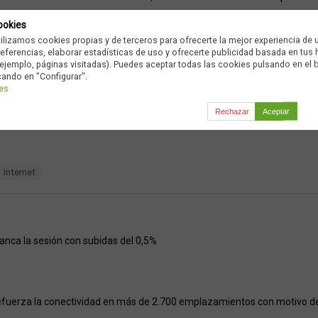
 y 6,3 millones en dispositivos móviles, un 51% más en un año.
ookies
tilizamos cookies propias y de terceros para ofrecerte la mejor experiencia de 
…
preferencias, elaborar estadísticas de uso y ofrecerte publicidad basada en tus
ejemplo, páginas visitadas). Puedes aceptar todas las cookies pulsando en el 
cando en "Configurar".
ies
Ad
Rechazar
Aceptar
internet
ranca la sesión con subidas del 0,5%
efuerza la conectividad en más de 2.700 emplazamientos con motivo del