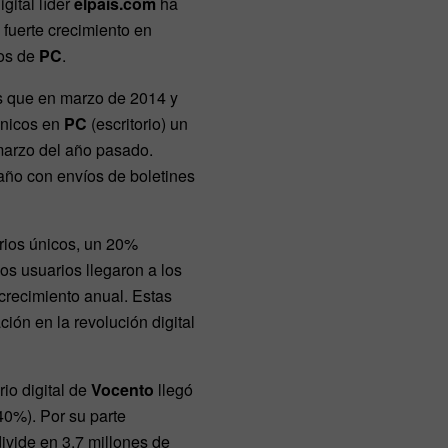
igital líder
elpais.com
ha
fuerte crecimiento en
ios de
PC
.
s que en marzo de 2014 y
únicos en
PC
(escritorio) un
marzo del año pasado.
 año con envíos de boletines
rios únicos, un 20%
 los usuarios llegaron a los
crecimiento anual. Estas
ción en la revolución digital
io digital de
Vocento
llegó
40%). Por su parte
ivide en 3,7 millones de