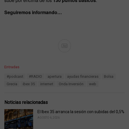
sube por encima de los
130 puntos básicos
.
Seguiremos informando…
Ad
C
Entradas
a
T
#podcast
#RADIO
apertura
ayudas financieras
Bolsa
t
a
e
Grecia
ibex 35
internet
Onda Inversión
web
g
g
s
o
:
r
Noticias relacionadas
i
e
El Ibex 35 arranca la sesión con subidas del 0,5%
s
AGOSTO 6, 2026
: