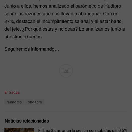
Junto a ellos, hemos analizado el barómetro de Hudipro
sobre las razones que nos llevan a abandonar. Con un
27%, destacan el incumplimiento salarial y el estar harto
del jefe. ¿Por qué estas y no otras? Lo analizamos junto a
nuestros expertos.
Seguiremos Informando…
Ad
C
Entradas
a
T
humorco
ondacro
t
a
e
g
g
s
o
Noticias relacionadas
:
r
i
El Ibex 35 arranca la sesión con subidas del 0,5%