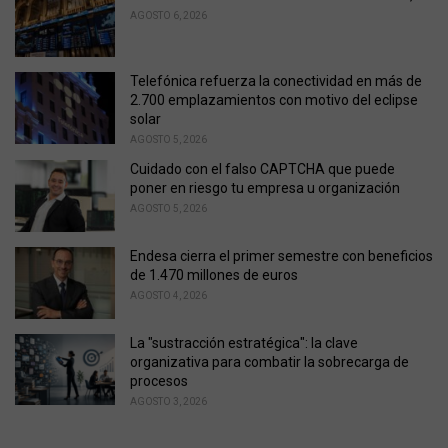
e
AGOSTO 6, 2026
s
:
Telefónica refuerza la conectividad en más de
2.700 emplazamientos con motivo del eclipse
solar
AGOSTO 5, 2026
Cuidado con el falso CAPTCHA que puede
poner en riesgo tu empresa u organización
AGOSTO 5, 2026
Endesa cierra el primer semestre con beneficios
de 1.470 millones de euros
AGOSTO 4, 2026
La "sustracción estratégica": la clave
organizativa para combatir la sobrecarga de
procesos
AGOSTO 3, 2026