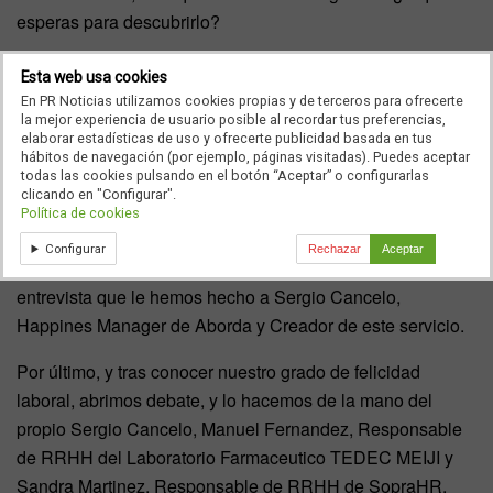
esperas para descubrirlo?
En nuestra entrevista de la semana, hemos querido
Esta web usa cookies
conocer un nombre que os recomendamos que apuntéis:
En PR Noticias utilizamos cookies propias y de terceros para ofrecerte
la mejor experiencia de usuario posible al recordar tus preferencias,
Happyforce. Hablamos de una plataforma cuyo objetivo es
elaborar estadísticas de uso y ofrecerte publicidad basada en tus
medir la satisfacción de las personas en la organización
hábitos de navegación (por ejemplo, páginas visitadas). Puedes aceptar
todas las cookies pulsando en el botón “Aceptar” o configurarlas
mediante una aplicación. Pretende, con ello, ver como está
clicando en "Configurar".
el empleado, que le preocupa, que necesita, en que se le
Política de cookies
puede ayudar… ¿Es útil? A nuestro juicio, sí, pero
Configurar
Rechazar
Aceptar
preferimos que emitais un juicio propio tras escuchar la
entrevista que le hemos hecho a Sergio Cancelo,
Happines Manager de Aborda y Creador de este servicio.
Por último, y tras conocer nuestro grado de felicidad
laboral, abrimos debate, y lo hacemos de la mano del
propio Sergio Cancelo, Manuel Fernandez, Responsable
de RRHH del Laboratorio Farmaceutico TEDEC MEIJI y
Sandra Martinez, Responsable de RRHH de SopraHR.