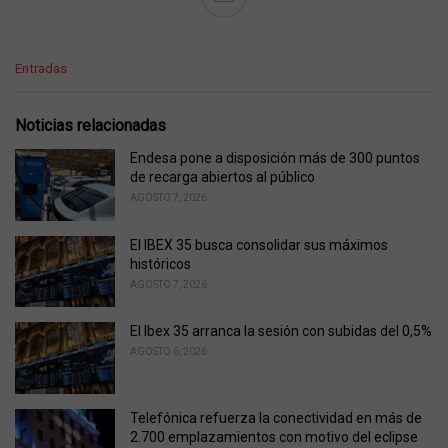
C
Entradas
a
t
e
Noticias relacionadas
g
o
Endesa pone a disposición más de 300 puntos
r
de recarga abiertos al público
i
AGOSTO 7, 2026
e
s
El IBEX 35 busca consolidar sus máximos
:
históricos
AGOSTO 7, 2026
El Ibex 35 arranca la sesión con subidas del 0,5%
AGOSTO 6, 2026
Telefónica refuerza la conectividad en más de
2.700 emplazamientos con motivo del eclipse