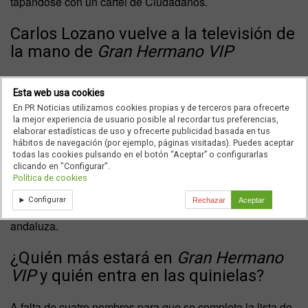
tapándose con un cartel de Ciudadanos.
Carlos Lozano vuelve a la televisión de
la mano de
Gran Hermano VIP
Tras un largo tiempo sin tener noticias suyas y después de
Esta web usa cookies
muchos rumores, Carlos Lozano ha decidido volver a la
En PR Noticias utilizamos cookies propias y de terceros para ofrecerte
televisión y hacerlo de la mano de Telecinco.
Desde hacía
la mejor experiencia de usuario posible al recordar tus preferencias,
elaborar estadísticas de uso y ofrecerte publicidad basada en tus
semanas su fichaje por
Gran Hermano VIP
entraba
hábitos de navegación (por ejemplo, páginas visitadas). Puedes aceptar
dentro de todas las quinielas y finalmente la noticia ha sido
todas las cookies pulsando en el botón “Aceptar” o configurarlas
clicando en "Configurar".
confirmada. El encargado ha sido Joaquín Prat, quien
Política de cookies
desde
El Programa de Ana Rosa
ha ratificado la presencia
Configurar
Rechazar
Aceptar
en
GH VIP 4
, tanto del presentador, como de la concejala
andaluza.
¿Quién más estará en
Gran Hermano
VIP
y quién entra en las quinielas?
A falta de cuatro nombres para que se complete la lista de