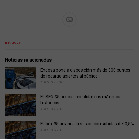
Ad
C
Entradas
a
t
e
Noticias relacionadas
g
o
Endesa pone a disposición más de 300 puntos
r
de recarga abiertos al público
i
AGOSTO 7, 2026
e
s
El IBEX 35 busca consolidar sus máximos
:
históricos
AGOSTO 7, 2026
El Ibex 35 arranca la sesión con subidas del 0,5%
AGOSTO 6, 2026