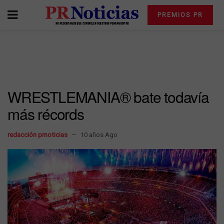
PREMIOS PR
WRESTLEMANIA® bate todavía
más récords
redacción prnoticias
10 años Ago