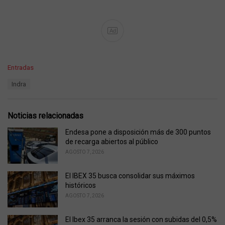
Ad
C
Entradas
a
T
Indra
t
a
e
g
g
s
o
Noticias relacionadas
:
r
i
Endesa pone a disposición más de 300 puntos
e
de recarga abiertos al público
s
AGOSTO 7, 2026
:
El IBEX 35 busca consolidar sus máximos
históricos
AGOSTO 7, 2026
El Ibex 35 arranca la sesión con subidas del 0,5%