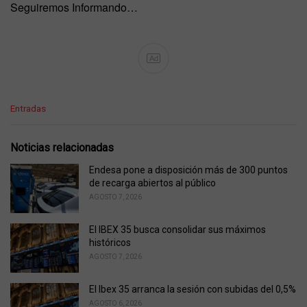
Seguiremos Informando…
Ad
C
Entradas
a
t
e
Noticias relacionadas
g
o
Endesa pone a disposición más de 300 puntos
r
de recarga abiertos al público
i
AGOSTO 7, 2026
e
s
El IBEX 35 busca consolidar sus máximos
:
históricos
AGOSTO 7, 2026
El Ibex 35 arranca la sesión con subidas del 0,5%
AGOSTO 6, 2026