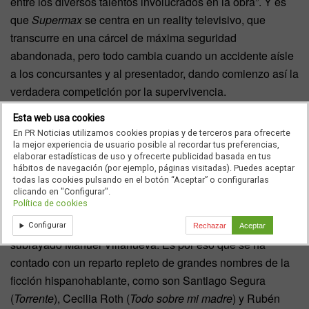
entre los diversos talentos involucrados en la obra”. Y es
que
Supermax
se centra en un reality televisivo, que
transcurre en una cárcel de máxima seguridad
abandonada, pero todo cambia cuando un accidente aísle
a los concursantes y al presentador, dando comienzo así la
verdadera competición por la supervivencia.
Esta web usa cookies
Rostros conocidos en el proyecto de
En PR Noticias utilizamos cookies propias y de terceros para ofrecerte
Mediaset España y Globo
la mejor experiencia de usuario posible al recordar tus preferencias,
elaborar estadísticas de uso y ofrecerte publicidad basada en tus
hábitos de navegación (por ejemplo, páginas visitadas). Puedes aceptar
Supermax
reúne unas condiciones que la convierten en
todas las cookies pulsando en el botón “Aceptar” o configurarlas
una serie muy atractiva, tanto por la originalidad de su
clicando en "Configurar".
Política de cookies
planteamiento y su desarrollo narrativo como por el nivel
de interpretación y la calidad de su producción” ha
Configurar
Rechazar
Aceptar
subrayado Manuel Villanueva. Es por eso que se ha
contado con un reparto repleto de grandes nombres de la
ficción hispanohablante, como son Santiago Segura
(
Torrente
), Cecilia Roth (
Todo sobre mi madre
) y Rubén