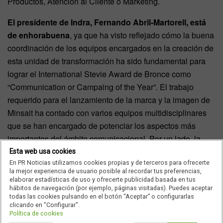
Productos, Atención al Cliente o Marketing.
El presidente de Indra, Fernando Abril-Martorell, está
de enhorabuena
, ya que ha visto reflejado cómo la buena
coordinación de los equipos encargados en la creación de
esta unidad de transformación ha sido fundamental para
lograr el International Stevie Award de Bronce como
“Communication or Campaing of the Year”. El trabajo
requerido para el lanzamiento de la marca y la imagen de
Minsait ha contado con varios equipos multidisciplinares
que se han encargado de potenciar los aspectos más
importantes del ámbito comunicacional. Por un lado, la
idea de marca “Sparkling bright minds”, el lema comercial
Esta web usa cookies
En PR Noticias utilizamos cookies propias y de terceros para ofrecerte
“Impact to go”, el modelo de oferta de soluciones FEEP
la mejor experiencia de usuario posible al recordar tus preferencias,
(Foresee, Engage, Empower, Protect), y una visión,
elaborar estadísticas de uso y ofrecerte publicidad basada en tus
hábitos de navegación (por ejemplo, páginas visitadas). Puedes aceptar
valores y portafolio comercial propios.
todas las cookies pulsando en el botón “Aceptar” o configurarlas
clicando en "Configurar".
Política de cookies