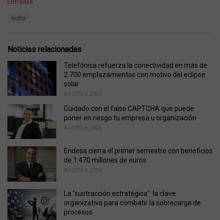
C
Entradas
a
T
Indra
t
a
e
g
g
s
o
Noticias relacionadas
:
r
i
Telefónica refuerza la conectividad en más de
e
2.700 emplazamientos con motivo del eclipse
s
solar
:
AGOSTO 5, 2026
Cuidado con el falso CAPTCHA que puede
poner en riesgo tu empresa u organización
AGOSTO 5, 2026
Endesa cierra el primer semestre con beneficios
de 1.470 millones de euros
AGOSTO 4, 2026
La "sustracción estratégica": la clave
organizativa para combatir la sobrecarga de
procesos