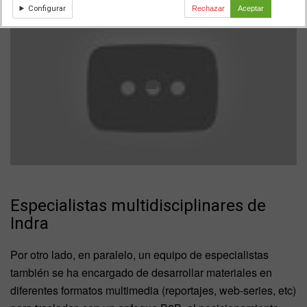
Configurar
Rechazar
Aceptar
Especialistas multidisciplinares de
Indra
Por otro lado, en paralelo, un equipo de especialistas
también se ha encargado de desarrollar materiales en
diferentes formatos multimedia (reportajes, web-series, etc)