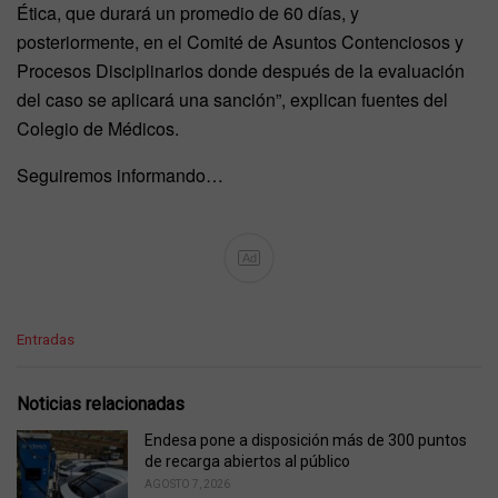
Ética, que durará un promedio de 60 días, y
posteriormente, en el Comité de Asuntos Contenciosos y
Procesos Disciplinarios donde después de la evaluación
del caso se aplicará una sanción”, explican fuentes del
Colegio de Médicos.
Seguiremos informando…
Ad
C
Entradas
a
t
e
Noticias relacionadas
g
o
Endesa pone a disposición más de 300 puntos
r
de recarga abiertos al público
i
AGOSTO 7, 2026