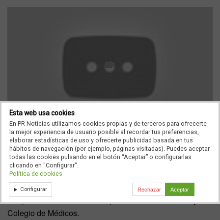
Esta web usa cookies
En PR Noticias utilizamos cookies propias y de terceros para ofrecerte
la mejor experiencia de usuario posible al recordar tus preferencias,
Poco se hicieron esperar los primeros comentarios de
elaborar estadísticas de uso y ofrecerte publicidad basada en tus
indignación por lo ocurrido. Primero fueron los propios
hábitos de navegación (por ejemplo, páginas visitadas). Puedes aceptar
todas las cookies pulsando en el botón “Aceptar” o configurarlas
peruanos, pero en apenas dos días esta caso de abuso
clicando en "Configurar".
sexual ha traspasado fronteras. El aluvión de denuncias a
Política de cookies
través de redes sociales ha provocado una sucesión de
Configurar
Rechazar
Aceptar
comparecencias entre los responsables de la Clínica y del
Colegio de Médicos.