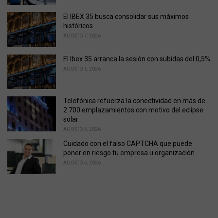
e
s
El IBEX 35 busca consolidar sus máximos
:
históricos
AGOSTO 7, 2026
El Ibex 35 arranca la sesión con subidas del 0,5%
AGOSTO 6, 2026
Telefónica refuerza la conectividad en más de
2.700 emplazamientos con motivo del eclipse
solar
AGOSTO 5, 2026
Cuidado con el falso CAPTCHA que puede
poner en riesgo tu empresa u organización
AGOSTO 5, 2026