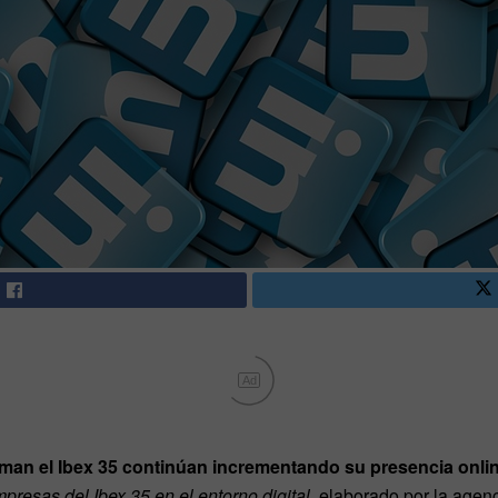
Ad
an el Ibex 35 continúan incrementando su presencia onli
presas del Ibex 35 en el entorno digital
, elaborado por la agen