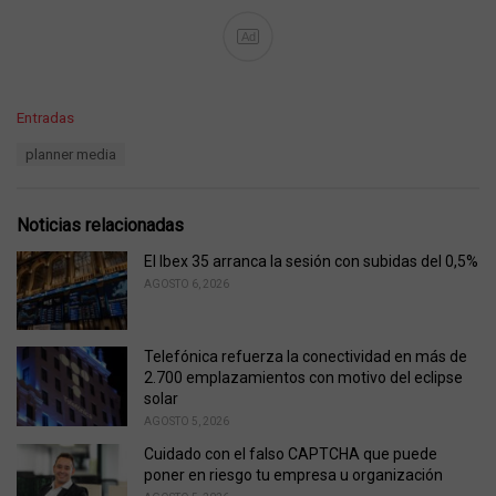
Ad
C
Entradas
a
T
planner media
t
a
e
g
g
s
o
Noticias relacionadas
:
r
i
El Ibex 35 arranca la sesión con subidas del 0,5%
e
AGOSTO 6, 2026
s
:
Telefónica refuerza la conectividad en más de
2.700 emplazamientos con motivo del eclipse
solar
AGOSTO 5, 2026
Cuidado con el falso CAPTCHA que puede
poner en riesgo tu empresa u organización