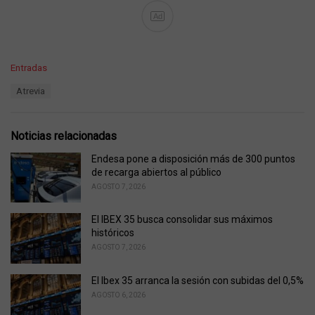
Ad
C
Entradas
a
T
Atrevia
t
a
e
g
g
s
o
Noticias relacionadas
:
r
i
Endesa pone a disposición más de 300 puntos
e
de recarga abiertos al público
s
AGOSTO 7, 2026
:
El IBEX 35 busca consolidar sus máximos
históricos
AGOSTO 7, 2026
El Ibex 35 arranca la sesión con subidas del 0,5%
AGOSTO 6, 2026