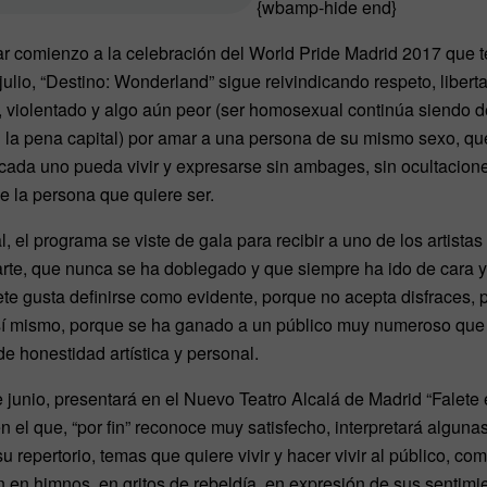
{wbamp-hide end}
r comienzo a la celebración del World Pride Madrid 2017 que t
 julio, “Destino: Wonderland” sigue reivindicando respeto, liber
 violentado y algo aún peor (ser homosexual continúa siendo de
on la pena capital) por amar a una persona de su mismo sexo, qu
ada uno pueda vivir y expresarse sin ambages, sin ocultaciones
se la persona que quiere ser.
 el programa se viste de gala para recibir a uno de los artista
rte, que nunca se ha doblegado y que siempre ha ido de cara y
lete gusta definirse como evidente, porque no acepta disfraces,
a sí mismo, porque se ha ganado a un público muy numeroso que
e honestidad artística y personal.
 junio, presentará en el Nuevo Teatro Alcalá de Madrid “Falete 
 el que, “por fin” reconoce muy satisfecho, interpretará algun
u repertorio, temas que quiere vivir y hacer vivir al público, c
án en himnos, en gritos de rebeldía, en expresión de sus sentim