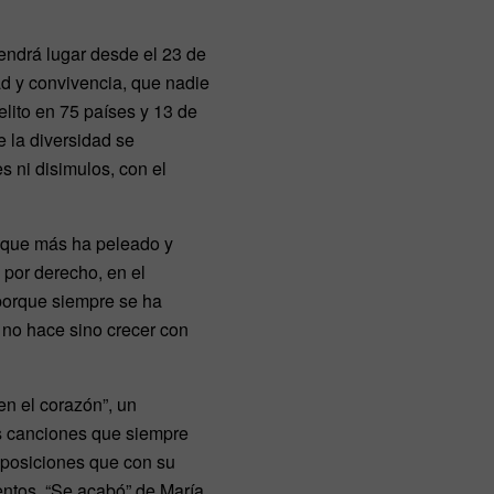
endrá lugar desde el 23 de
tad y convivencia, que nadie
lito en 75 países y 13 de
e la diversidad se
 ni disimulos, con el
s que más ha peleado y
 por derecho, en el
 porque siempre se ha
 no hace sino crecer con
en el corazón”, un
as canciones que siempre
omposiciones que con su
ientos. “Se acabó” de María