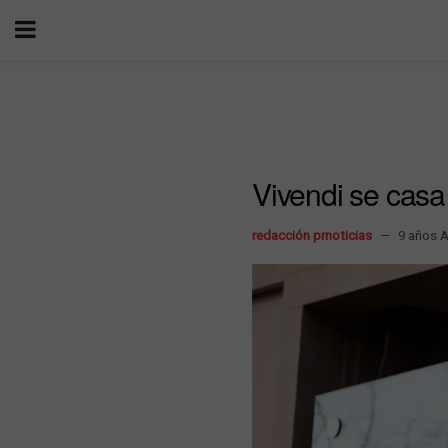
Vivendi se cas
redacción prnoticias
9 años 