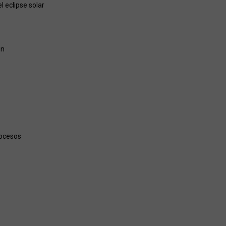
 eclipse solar
ón
rocesos