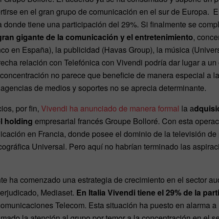
rtirse en el gran grupo de comunicación en el sur de Europa. E
ia donde tiene una participación del 29%. Si finalmente se comp
 gran gigante de la comunicación y el entretenimiento
, conce
co en España), la publicidad (Havas Group), la música (Univer
recha relación con Telefónica con Vivendi podría dar lugar a un 
a concentración no parece que beneficie de manera especial a l
 agencias de medios y soportes no se aprecia determinante.
os, por fin,
Vivendi ha anunciado de manera formal
la a
dquisi
l holding
empresarial francés Groupe Bolloré. Con esta operac
icación en Francia, donde posee el dominio de la televisión de
scográfica Universal. Pero aquí no habrían terminado las aspirac
e ha comenzado una estrategia de crecimiento en el sector aud
perjudicado, Mediaset.
En Italia Vivendi tiene el 29% de la pa
omunicaciones Telecom. Esta situación ha puesto en alarma a la
amado la atención al grupo por temor a la concentración en el s