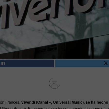
Ad
ión Francés,
Vivendi (Canal +, Universal Music), se ha hecho
l Grupo Bolloré. El acuerdo ya se ha consumado y supone un p