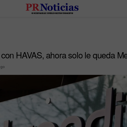
a con HAVAS, ahora solo le queda Me
Ago