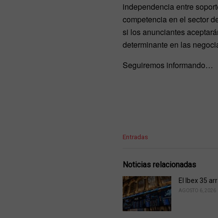
independencia entre soporte
competencia en el sector de
si los anunciantes aceptar
determinante en las negocia
Seguiremos informando…
C
Entradas
a
t
e
Noticias relacionadas
g
o
El Ibex 35 ar
r
AGOSTO 6, 2026
i
e
s